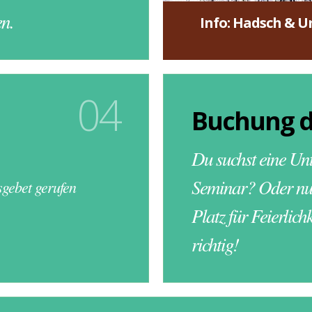
n.
nur noch unter
Info: Hadsch & 
SOULTREAT
!
04
Buchung d
Du suchst eine Unt
Seminar? Oder nu
sgebet gerufen
Platz für Feierlic
richtig!