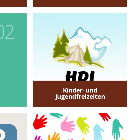
02
Kinder- und
Jugendfreizeiten
Bildungs- und Erlebnis-
Freizeiten für Kinder,
Jugendliche, Erwachsene
und Familien. Für jeden ist
also etwas dabei.
Kinder- und
Jugendfreizeiten
mehr »
Regelmäßige
Treffen