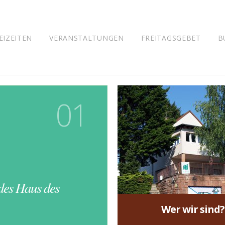
EIZEITEN
VERANSTALTUNGEN
FREITAGSGEBET
B
01
Wer wir sind
des Haus des
Finde es hier
Wer wir sind?
mehr »