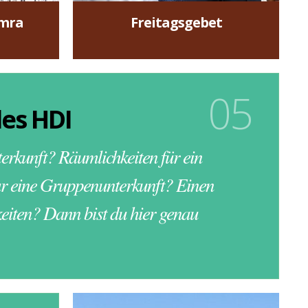
Freitagsgebet
Umra
Freitagsgebet
mehr »
05
es HDI
erkunft? Räumlichkeiten für ein
r eine Gruppenunterkunft? Einen
hkeiten? Dann bist du hier genau