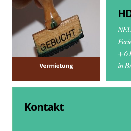
Vermietung
HD
NEU
Feri
+ 6 
Hier geht es zur
Buchung des HDI:
in B
Vermietung
mehr »
Kontakt