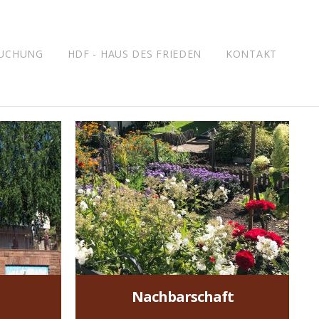
UCHUNG
HDF - HAUS DES FRIEDEN
KONTAKT
?
Nachbarschaft
Wichtiger Hinweis für
alle Besucher und
 heraus
Nutzer des HDI
Nachbarschaft
mehr »