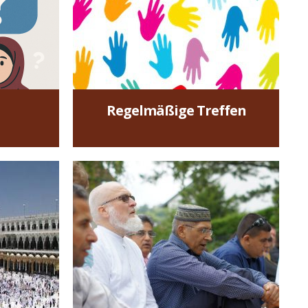
„[...] Ihr verinnerlicht nicht
eher den Iman, bis ihr
euch gegenseitig liebt
[...].“
HADITH, IMAM MUSLIM
Regelmäßige Treffen
mehr »
 Umra
Freitagsgebet
mra
Hier findest du alle
t du
Infos zum