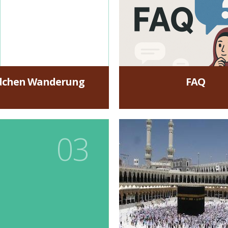
chen Wanderung
FAQ
mehr »
mehr »
03
Info: Hadsch &
Infos zur Hadsch & U
für Erwachsene findes