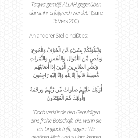
Taqwa gemäß ALLAH gegenüber,
damit ihr erfolgreich werdet.
(Sure
3: Vers 200)
An anderer Stelle heißt es:
;وَلَنَبْلُوَنَّكُمْ بِشَيْءٍ مِّنَ الْخَوْفْ وَالْجُوعِ
وَنَقْصٍ مِّنَ الأَمْوَالِ وَالأنفُسِ وَالثَّمَرَاتِ
وَبَشِّرِ الصَّابِرِينَ; الَّذِينَ إِذَا أَصَابَتْهُم
مُّصِيبَةٌ قَالُواْ إِنَّا لِلَّهِ وَإِنَّا إِلَيْهِ رَاجِعُونَ
أُوْلَئِكَ عَلَيْهِمْ صَلَوَاتٌ مِّن رَّبِّهِمْ وَرَحْمَةٌ
وَأُولَئِكَ هُمُ الْمُهْتَدُونَ
Doch verkünde den Geduldigen
eine frohe Botschaft, die, wenn sie
ein Unglück trifft, sagen: 'Wir
gehören Allah und zu Ihm kehren