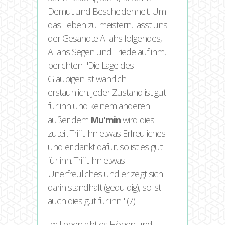
Demut und Bescheidenheit. Um
das Leben zu meistern, lässt uns
der Gesandte Allahs folgendes,
Allahs Segen und Friede auf ihm,
berichten:
Die Lage des
Gläubigen ist wahrlich
erstaunlich. Jeder Zustand ist gut
für ihn und keinem anderen
außer dem
Mu'min
wird dies
zuteil. Trifft ihn etwas Erfreuliches
und er dankt dafür, so ist es gut
für ihn. Trifft ihn etwas
Unerfreuliches und er zeigt sich
darin standhaft (geduldig), so ist
auch dies gut für ihn.
(7)
Im Leben gibt es Höhen und