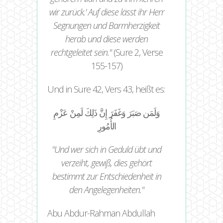
wir zurück.' Auf diese lässt ihr Herr
Segnungen und Barmherzigkeit
herab und diese werden
rechtgeleitet sein.
(Sure 2, Verse
155-157)
Und in Sure 42, Vers 43, heißt es:
وَلَمَن صَبَرَ وَغَفَرَ إِنَّ ذَلِكَ لَمِنْ عَزْمِ
الأُمُورِ
Und wer sich in Geduld übt und
verzeiht, gewiß, dies gehört
bestimmt zur Entschiedenheit in
den Angelegenheiten.
Abu Abdur-Rahman Abdullah