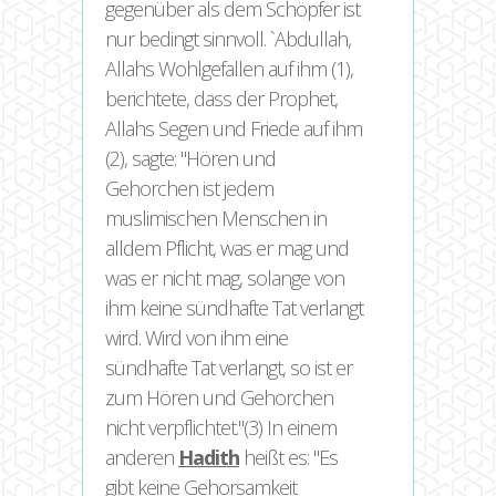
gegenüber als dem Schöpfer ist
nur bedingt sinnvoll. `Abdullah,
Allahs Wohlgefallen auf ihm (1),
berichtete, dass der Prophet,
Allahs Segen und Friede auf ihm
(2), sagte:
Hören und
Gehorchen ist jedem
muslimischen Menschen in
alldem Pflicht, was er mag und
was er nicht mag, solange von
ihm keine sündhafte Tat verlangt
wird. Wird von ihm eine
sündhafte Tat verlangt, so ist er
zum Hören und Gehorchen
nicht verpflichtet.
(3)
In einem
anderen
Hadith
heißt es:
Es
gibt keine Gehorsamkeit